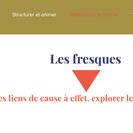
ucturer et animer
Sensibiliser et former
Valoriser
Les fresques
ns de cause à effet, explorer les a