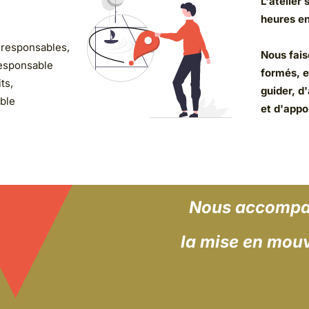
L'atelier se dérou
heures environ.
bles,
Nous faisons appe
le
formés, en capaci
guider, d'accompa
et d'apporter du 
Nous
accompagnons 
la mise en mouveme